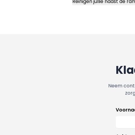
Reinigen jullie naast de r
Kla
Neem conta
zor
Voorn