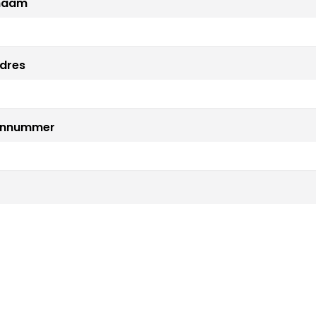
naam
dres
onnummer