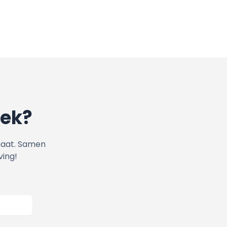
lek?
maat. Samen
ing!