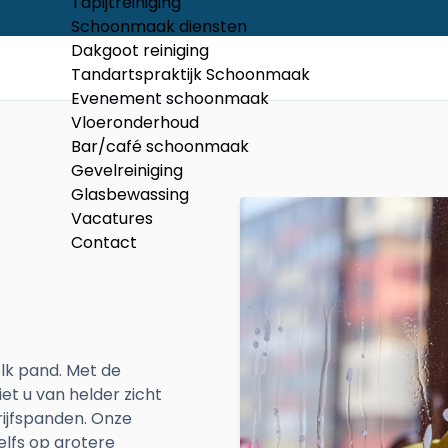
Tapijtreiniging
Schoonmaak diensten
Dakgoot reiniging
Tandartspraktijk Schoonmaak
Evenement schoonmaak
Vloeronderhoud
Bar/café schoonmaak
Gevelreiniging
Glasbewassing
Vacatures
Contact
elk pand. Met de
iet u van helder zicht
drijfspanden. Onze
elfs op grotere