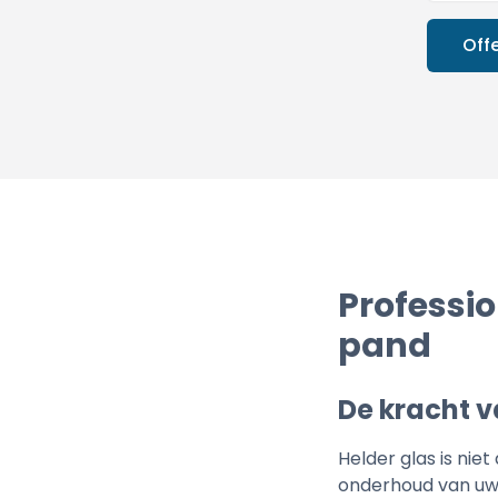
Off
Professi
pand
De kracht 
Helder glas is nie
onderhoud van uw 