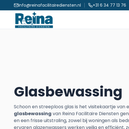
info@reinafacilitairediensten.nl
+31 6 34 77 13 76
Glasbewassing
Schoon en streeploos glas is het visitekaartje van 
glasbewassing
van Reina Facilitaire Diensten gen
en een frisse uitstraling, zowel bij woningen als be
ervaren glazenwassers werken veilig en efficiënt, z