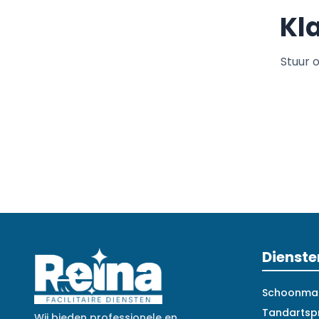
Kl
Stuur 
Dienste
Schoonmaa
Tandartsp
Wij bieden professionele en