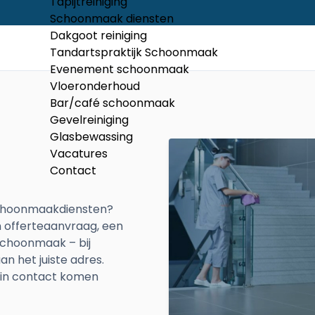
Tapijtreiniging
Schoonmaak diensten
Dakgoot reiniging
Tandartspraktijk Schoonmaak
Evenement schoonmaak
Vloeronderhoud
Bar/café schoonmaak
Gevelreiniging
Glasbewassing
Vacatures
Contact
 schoonmaakdiensten?
en offerteaanvraag, een
choonmaak – bij
n het juiste adres.
t in contact komen